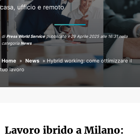
PRENOTA
casa, ufficio e remoto
CONTATTI
di
Press World Service
pubblicato il
29 Aprile 2025 alle 16:31
nella
categoria
News
Home
»
News
»
Hybrid working: come ottimizzare il
tuo lavoro
Lavoro ibrido a Milano: