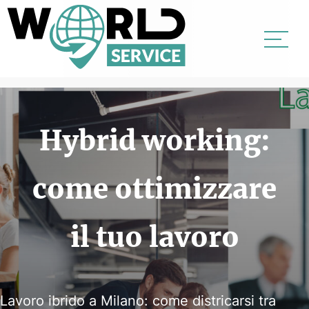
Hybrid working:
UFFICI
come ottimizzare
SALE
DOMICILIAZIONI
il tuo lavoro
SERVIZI VIRTUALI
NEWS
Lavoro ibrido a Milano: come districarsi tra