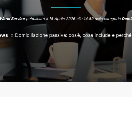
PRENOTA
CONTATTI
World Service
pubblicato il
15 Aprile 2026 alle 14:59
nella categoria
Domic
ews
»
Domiciliazione passiva: cos’è, cosa include e perché