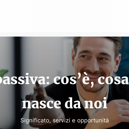
UFFICI
assiva: cos’è, cosa
SALE
DOMICILIAZIONI
nasce da noi
SERVIZI VIRTUALI
NEWS
Significato, servizi e opportunità