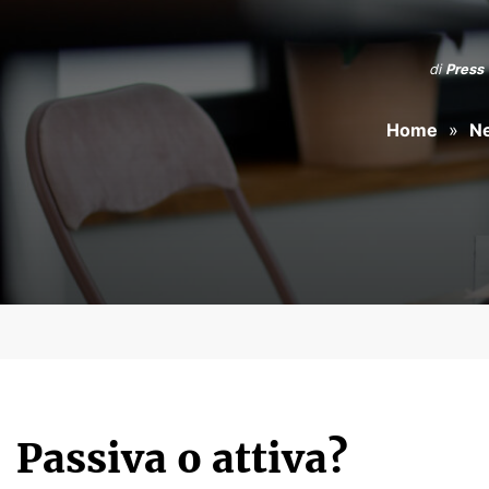
di
Press 
Home
»
N
Passiva o attiva?